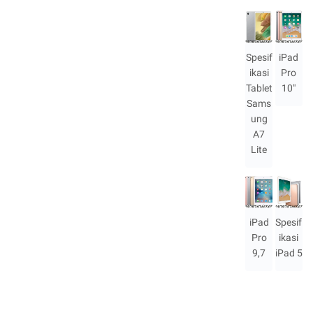
Spesif
iPad
ikasi
Pro
Tablet
10"
Sams
ung
A7
Lite
iPad
Spesif
Pro
ikasi
9,7
iPad 5