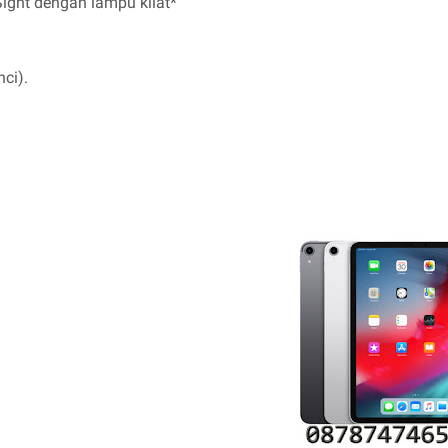
ight dengan lampu kilat*
nci).